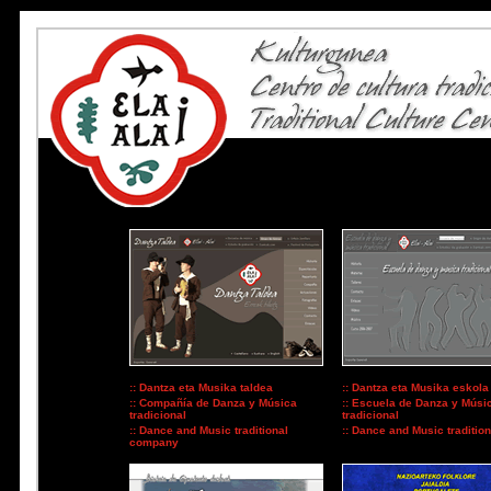
:: Dantza eta Musika taldea
:: Dantza eta Musika eskola 
:: Compañía de Danza y Música
:: Escuela de Danza y Músi
tradicional
tradicional
:: Dance and Music traditional
:: Dance and Music traditio
company