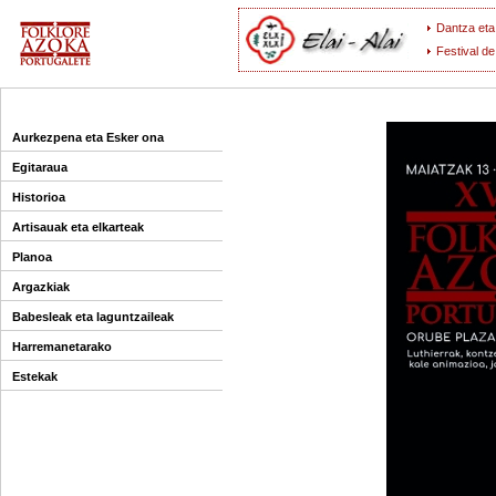
Dantza eta
Festival de
Aurkezpena eta Esker ona
Egitaraua
Historioa
Artisauak eta elkarteak
Planoa
Argazkiak
Babesleak eta laguntzaileak
Harremanetarako
Estekak