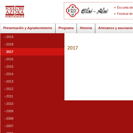
Escuela de
Festival de
Presentación y Agradecimiento
Programa
Historia
Artesanos y asociaci
2019
2018
2017
2017
2016
2015
2014
2013
2012
2011
2010
2009
2008
2007