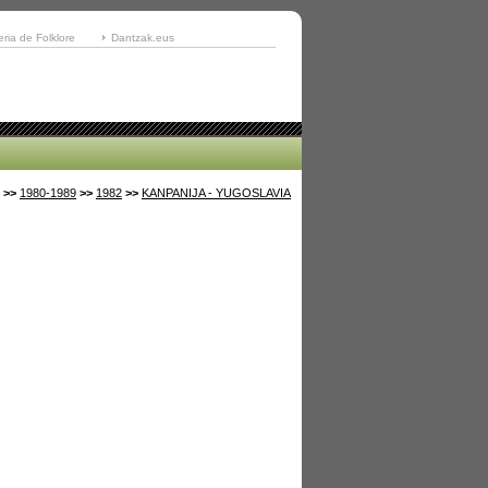
eria de Folklore
Dantzak.eus
>>
1980-1989
>>
1982
>>
KANPANIJA - YUGOSLAVIA