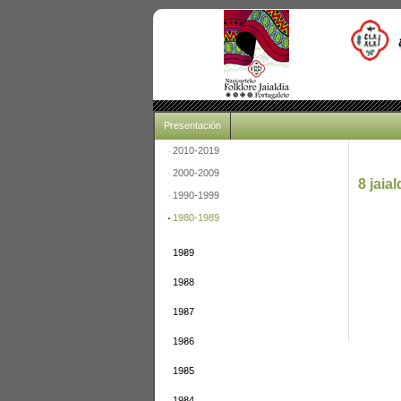
Presentación
2010-2019
2000-2009
8 jai
1990-1999
1980-1989
1989
1988
1987
1986
1985
1984