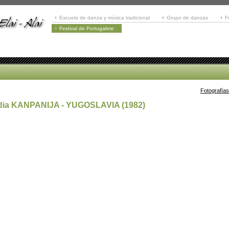
Escuela de danza y música tradicional
Grupo de danzas
F
Festival de Portugalete
Fotografías
aldia KANPANIJA - YUGOSLAVIA (1982)