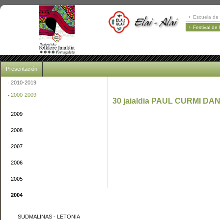
Escuela de 
Festival de
Presentación
2010-2019
2000-2009
30 jaialdia PAUL CURMI DA
2009
2008
2007
2006
2005
2004
SUDMALINAS - LETONIA