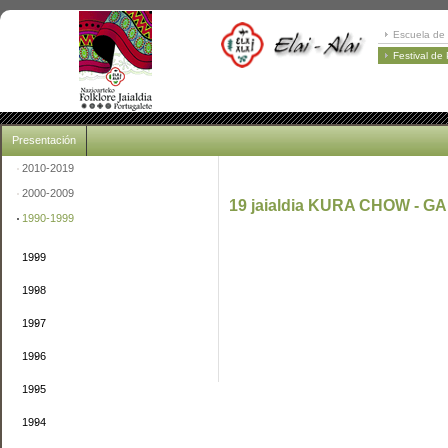
Escuela de 
Festival de
Presentación
2010-2019
2000-2009
19 jaialdia KURA CHOW - GA
1990-1999
1999
1998
1997
1996
1995
1994