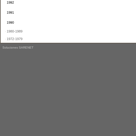
1992
1991
1990
1980-1989
1972-1979
Soluciones SARENET