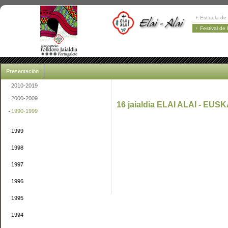
Escuela de 
Festival de
Presentación
2010-2019
2000-2009
16 jaialdia ELAI ALAI - EUSK
1990-1999
1999
1998
1997
1996
1995
1994