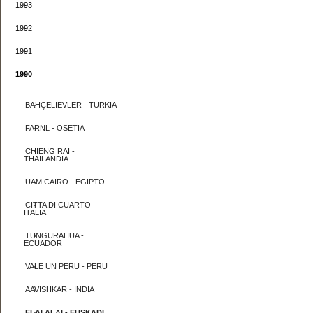
1993
1992
1991
1990
BAHÇELIEVLER - TURKIA
FARNL - OSETIA
CHIENG RAI -
THAILANDIA
UAM CAIRO - EGIPTO
CITTA DI CUARTO -
ITALIA
TUNGURAHUA -
ECUADOR
VALE UN PERU - PERU
AAVISHKAR - INDIA
ELAI ALAI - EUSKADI