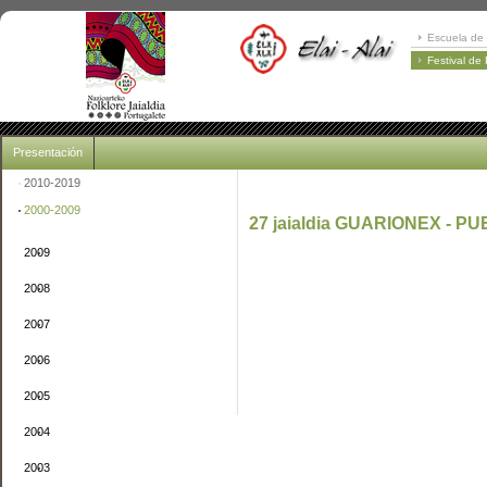
Escuela de 
Festival de
Presentación
2010-2019
2000-2009
27 jaialdia GUARIONEX - PU
2009
2008
2007
2006
2005
2004
2003